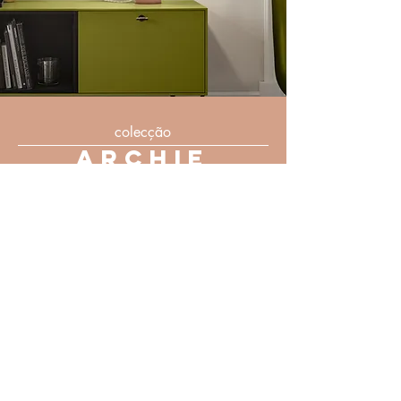
colecção
ARCHIE
Ao olhar para esta nova colecção algo lhe vai
parecer familiar, algo que viu no cinema, na Tv,
em fotografias antigas ou mesmo na casa dos
seus avôs.
A memória despertada foi a do candeeiro a
petróleo, que se tornou um ícone e durante
anos foi presença habitual em milhões de
casas por esse mundo fora.
Quisemos reinterpretar este objecto, trazendo -