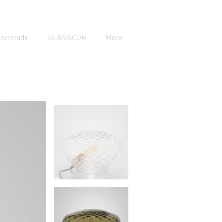
andmade
GLASSCOR
More