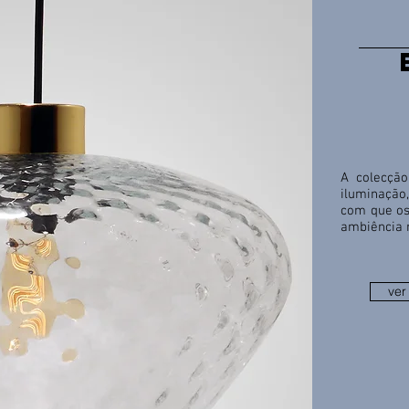
A colecçã
iluminação
com que os
ambiência r
ver