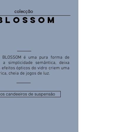
colecção
BLOSSOM
o BLOSSOM é uma pura forma de
, a simplicidade semântica, deixa
 efeitos ópticos do vidro criem uma
ica, cheia de jogos de luz.
 os candeeiros de suspensão