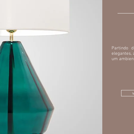
Partindo 
elegantes, 
um ambient